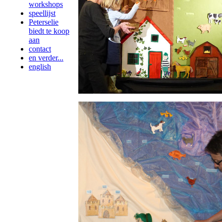
workshops
speellijst
Peterselie
biedt te koop
aan
contact
en verder...
english