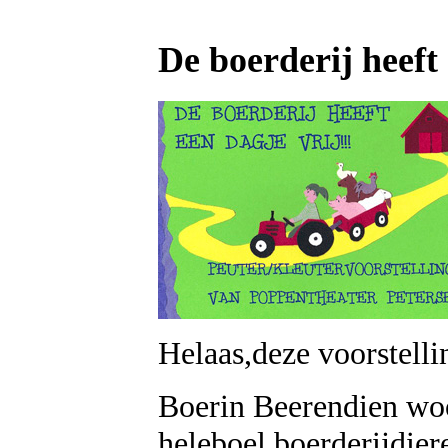
De boerderij heeft 
Helaas,deze voorstelli
Boerin Beerendien woo
heleboel boerderijdier