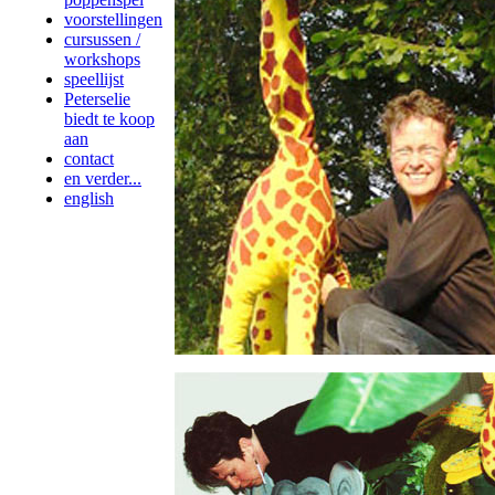
voorstellingen
cursussen /
workshops
speellijst
Peterselie
biedt te koop
aan
contact
en verder...
english